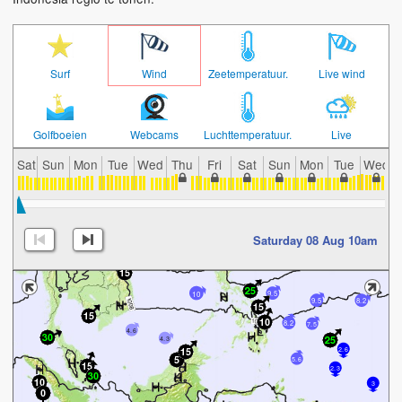
Surf
Wind
Zeetemperatuur.
Live wind
Golfboeien
Webcams
Luchttemperatuur.
Live
Sat
Sun
Mon
Tue
Wed
Thu
Fri
Sat
Sun
Mon
Tue
Wed
Saturday 08 Aug 10am
10
9.5
9.5
8.2
8.2
7.5
4.6
4.3
2.6
5.6
2.3
3