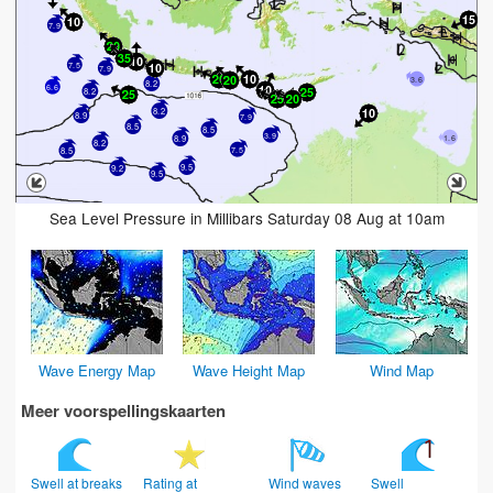
7.9
7.5
7.9
3.6
8.2
6.6
8.2
8.2
8.9
7.9
8.5
8.5
3.9
1.6
8.9
8.2
7.5
8.5
9.5
9.2
9.5
Sea Level Pressure in Millibars Saturday 08 Aug at 10am
Wave Energy Map
Wave Height Map
Wind Map
Meer voorspellingskaarten
Swell at breaks
Rating at
Wind waves
Swell