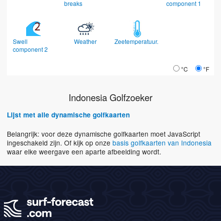
breaks
component 1
Swell
Weather
Zeetemperatuur.
component 2
°C
°F
Indonesia Golfzoeker
Lijst met alle dynamische golfkaarten
Belangrijk: voor deze dynamische golfkaarten moet JavaScript
ingeschakeld zijn. Of kijk op onze
basis golfkaarten van Indonesia
waar elke weergave een aparte afbeelding wordt.