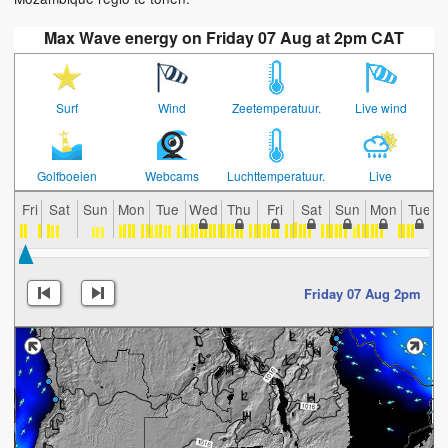
Max Wave energy on Friday 07 Aug at 2pm CAT
Surf
Wind
Zeetemperatuur.
Live wind
Golfboeien
Webcams
Luchttemperatuur.
Live
Fri
Sat
Sun
Mon
Tue
Wed
Thu
Fri
Sat
Sun
Mon
Tue
Friday 07 Aug 2pm