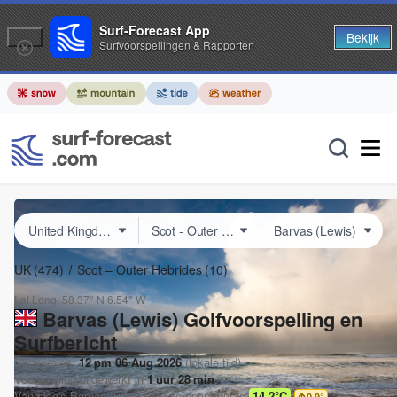
Surf-Forecast App
Bekijk
Surfvoorspellingen & Rapporten
UK
(474)
Scot – Outer Hebrides
(10)
Lat Long:
58.37° N
6.54° W
Barvas (Lewis) Golfvoorspelling en
Surfbericht
Uitgegeven:
12 pm 06 Aug 2026
(lokale tijd)
Voorspelling bijgewerkt in
1
uur
28
min
Vandaag's
Barvas (Lewis)
zee temperatuur is
14.2°C
0.9
°