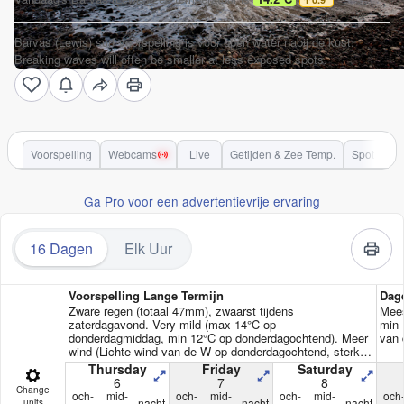
Barvas (Lewis) surf voorspelling is voor open water nabij de kust.
Breaking waves will often be smaller at less exposed spots.
Voorspelling
Webcams
Live
Getijden & Zee Temp.
Spot Info
Ga Pro voor een advertentievrije ervaring
16 Dagen
Elk Uur
Voorspelling Lange Termijn
Dag
Zware regen (totaal 47mm), zwaarst tijdens
Mees
zaterdagavond. Very mild (max 14°C op
min 
donderdagmiddag, min 12°C op donderdagochtend). Meer
van 
wind (Lichte wind van de W op donderdagochtend, sterke
wind van de ZW bij zaterdagochtend).
Thursday
Friday
Saturday
6
7
8
Change
och-
mid-
och-
mid-
och-
mid-
och
nacht
nacht
nacht
units