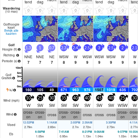
tend
dag
tend
dag
tend
dag
ten
Waardering
0
0
0
0
0
0
0
0
0
0
(10 max)
Golfhoogte
kaart
Bekijk alle
kaarten
Golf
1.3
1
0.7
2.3
2.4
2.5
3
2.5
2
2.1
Hoogte (
ft
)
Richting
NNE
NNE
NE
WSW
W
WSW
WSW
WSW
W
W
Periode
(s)
7
7
7
8
9
9
9
9
9
9
Golf
Grafiek
160
105
49
671
963
976
1507
1019
635
702
kJ
10
25
30
35
40
40
45
40
25
30
Wind (
mph
)
W
SW
SW
SW
SW
SW
SW
SW
WSW
W
cross-
cross-
cross-
cross-
cross-
cross
cross
cross
cross
cross
Wind
on
on
on
on
on
on
12:52PM
1:14AM
2:05PM
2:39AM
3:30PM
4:11A
Vloed
2.79
m
2.83
m
2.7
m
2.72
m
2.73
m
2.77
6:58PM
7:41AM
8:21PM
9:08AM
9:57PM
10:35
Eb
1.05
m
0.95
m
1.13
m
1.04
m
1.03
m
0.96