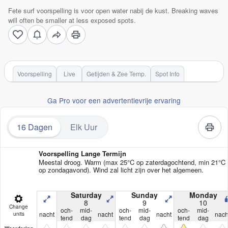
Fete surf voorspelling is voor open water nabij de kust. Breaking waves
will often be smaller at less exposed spots.
Voorspelling
Live
Getijden & Zee Temp.
Spot Info
Ga Pro voor een advertentievrije ervaring
16 Dagen
Elk Uur
Voorspelling Lange Termijn
Meestal droog. Warm (max 25°C op zaterdagochtend, min 21°C
op zondagavond). Wind zal licht zijn over het algemeen.
Saturday
Sunday
Monday
8
9
10
Change
och-
mid-
och-
mid-
och-
mid-
nacht
nacht
nacht
nach
units
tend
dag
tend
dag
tend
dag