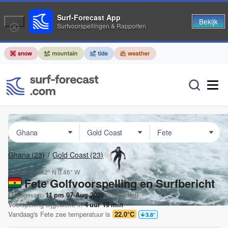
Surf-Forecast App
Bekijk
Surfvoorspellingen & Rapporten
Ghana
(23)
Gold Coast
(23)
Lat Long:
5.42° N
0.46° W
Fete Golfvoorspelling en Surfbericht
Uitgegeven:
11 pm 07 Aug 2026
(lokale tijd)
Voorspelling bijgewerkt in
4
uur
19
min
Vandaag's
Fete
zee temperatuur is
22.0°C
3.8
°