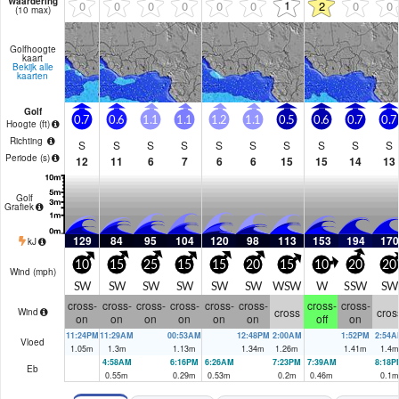
Waardering
1
0
0
0
0
0
0
2
0
0
(10 max)
Golfhoogte
kaart
Bekijk alle
kaarten
Golf
0.7
0.6
1.1
1.1
1.2
1.1
0.5
0.6
0.7
0.7
Hoogte (
ft
)
Richting
S
S
S
S
S
S
S
S
S
S
Periode
(s)
12
11
6
7
6
6
15
15
14
13
Golf
Grafiek
129
84
95
104
120
98
113
153
194
170
kJ
10
15
25
15
15
20
15
10
20
20
Wind (
mph
)
SW
SW
SW
SW
SW
SW
WSW
W
SSW
SW
cross-
cross-
cross-
cross-
cross-
cross-
cross-
cross-
cross
cros
Wind
on
on
on
on
on
on
off
on
11:24PM
11:29AM
00:53AM
12:48PM
2:00AM
1:52PM
2:54A
Vloed
1.05
m
1.3
m
1.13
m
1.34
m
1.26
m
1.41
m
1.4
m
4:58AM
6:16PM
6:26AM
7:23PM
7:39AM
8:18P
Eb
0.55
m
0.29
m
0.53
m
0.2
m
0.46
m
0.1
m