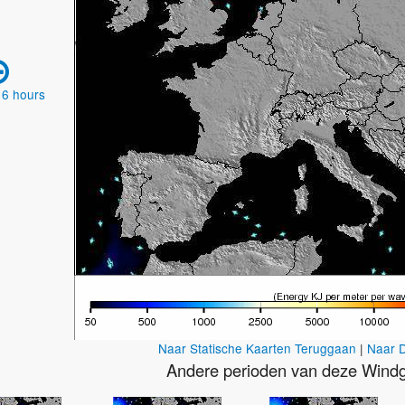
 6 hours
Naar Statische Kaarten Teruggaan
|
Naar D
Andere perioden van deze Windgo