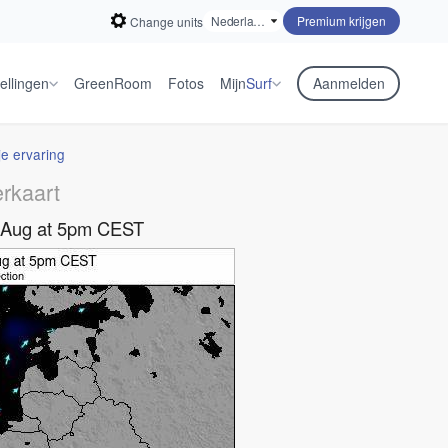
Premium krijgen
Change units
ellingen
GreenRoom
Fotos
Mijn
Surf
Aanmelden
je ervaring
rkaart
 Aug at 5pm CEST