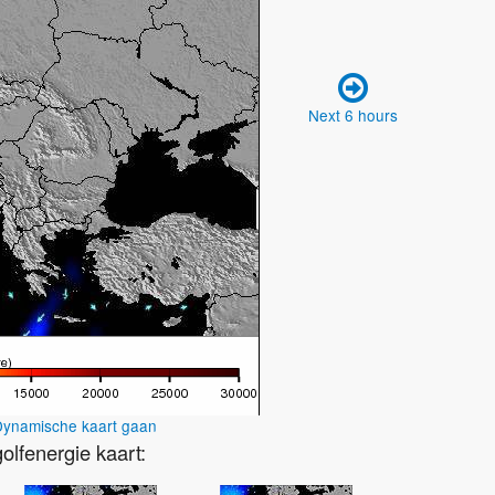
Next 6 hours
ynamische kaart gaan
lfenergie kaart: