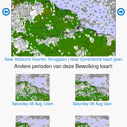
Naar Statische Kaarten Teruggaan
|
Naar Dynamische kaart gaan
Andere perioden van deze Bewolking kaart:
Saturday 08 Aug 12am
Saturday 08 Aug 3am