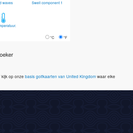
d waves
Swell component 1
mperatuur.
°C
°F
oeker
f kijk op onze
basis golfkaarten van United Kingdom
waar elke