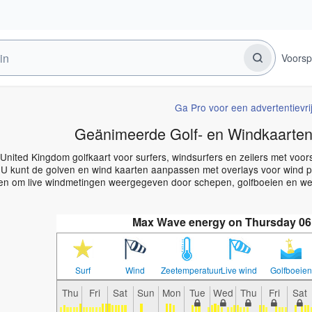
Voorsp
Ga Pro voor een advertentievri
Geänimeerde Golf- en Windkaarten
 United Kingdom golfkaart voor surfers, windsurfers en zeilers met voo
 U kunt de golven en wind kaarten aanpassen met overlays voor wind pi
en om live windmetingen weergegeven door schepen, golfboeien en weer
Max Wave energy on Thursday 06
Surf
Wind
Zeetemperatuur.
Live wind
Golfboeien
Thu
Fri
Sat
Sun
Mon
Tue
Wed
Thu
Fri
Sat