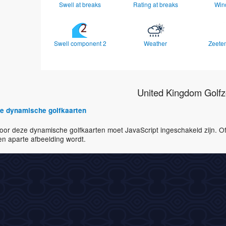
Swell at breaks
Rating at breaks
Win
Swell component 2
Weather
Zeete
United Kingdom Golfz
lle dynamische golfkaarten
voor deze dynamische golfkaarten moet JavaScript ingeschakeld zijn. O
n aparte afbeelding wordt.