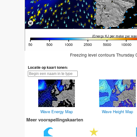
Freezing level contours Thursday
Locatie op kaart tonen:
Wave Energy Map
Wave Height Map
Meer voorspellingskaarten