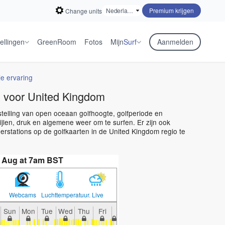
Premium krijgen
Change units
ellingen
GreenRoom
Fotos
Mijn
Surf
Aanmelden
je ervaring
 voor United Kingdom
rstelling van open oceaan golfhoogte, golfperiode en
jlen, druk en algemene weer om te surfen. Er zijn ook
stations op de golfkaarten in de United Kingdom regio te
 Aug at 7am BST
Webcams
Luchttemperatuur.
Live
Sun
Mon
Tue
Wed
Thu
Fri